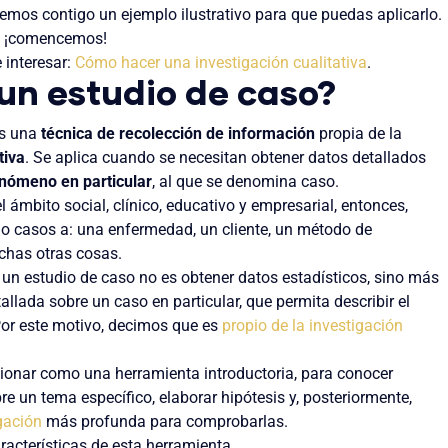
iremos contigo un
ejemplo
ilustrativo para que puedas aplicarlo.
, ¡comencemos!
 interesar:
Cómo hacer una investigación cualitativa
.
un estudio de caso?
es una
técnica de recolección de información
propia de la
tiva
. Se aplica cuando se necesitan obtener datos detallados
enómeno en particular
, al que se denomina caso.
el
ámbito social
,
clínico
,
educativo y empresarial
, entonces,
o casos a: una enfermedad, un cliente, un método de
chas otras cosas.
ar un estudio de caso no es obtener datos estadísticos, sino más
allada sobre un caso en particular
, que permita describir el
or este motivo, decimos que es
propio de la investigación
ionar como una herramienta introductoria, para conocer
e un tema específico, elaborar hipótesis y, posteriormente,
gación
más profunda para comprobarlas.
acterísticas de esta herramienta.