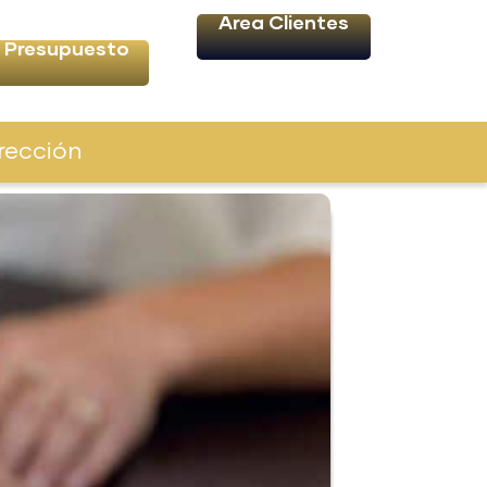
Área Clientes
Presupuesto
rección