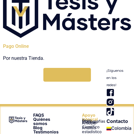
Pago Online
Por nuestra Tienda.
¡Síguenos
Haz click aquí
en las
redes!
T
i
k
t
FAQS
Apoyo
Quiénes
integral
Tesis
Contacto
o
Monografías
Ensayos
Artículo
somos
Científico
Blog
Análisis
Colombia
k
Testimonios
estadístico