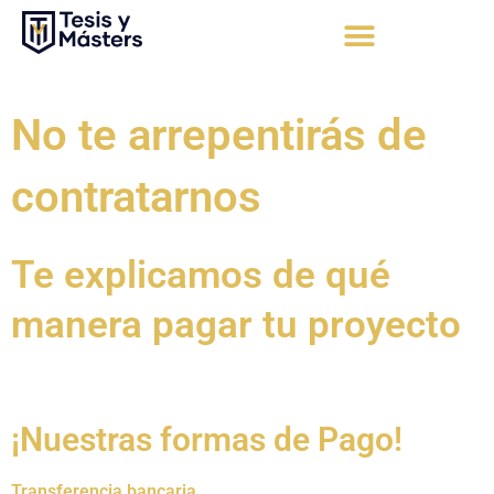
Ir
al
contenido
Apoyo Integral
Solicita tu presupuesto
No te arrepentirás de
contratarnos
Te explicamos de qué
manera pagar tu proyecto
¡Nuestras formas de Pago!
Transferencia bancaria