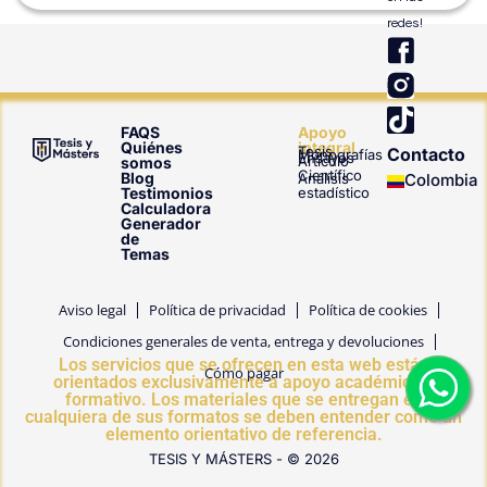
redes!
T
i
k
t
FAQS
Apoyo
Quiénes
integral
Tesis
Contacto
o
Monografías
Ensayos
Artículo
somos
Científico
Blog
Análisis
Colombia
k
Testimonios
estadístico
Calculadora
Generador
de
Temas
Aviso legal
Política de privacidad
Política de cookies
Condiciones generales de venta, entrega y devoluciones
Los servicios que se ofrecen en esta web están
Cómo pagar
orientados exclusivamente a apoyo académico y
formativo. Los materiales que se entregan en
cualquiera de sus formatos se deben entender como un
elemento orientativo de referencia.
TESIS Y MÁSTERS - © 2026