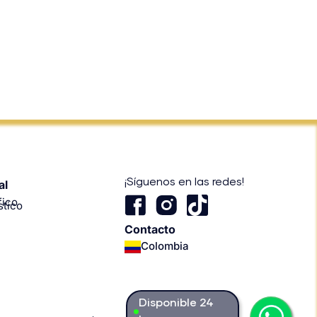
¡Síguenos en las redes!
al
T
fico
stico
i
Contacto
k
Colombia
t
o
k
Disponible 24