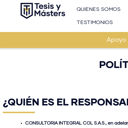
Ir
QUIENES SOMOS
al
contenido
TESTIMONIOS
Apoyo 
POLÍ
¿QUIÉN ES EL RESPONSA
CONSULTORIA INTEGRAL COL S.A.S., en adel