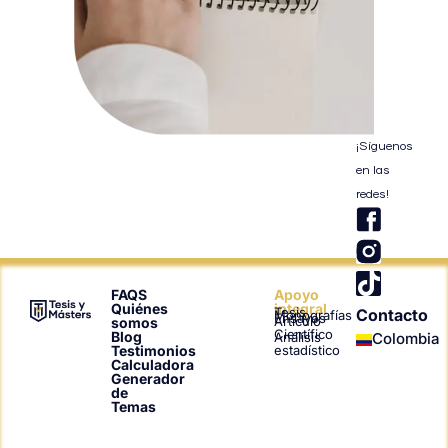
¡Síguenos
en las
redes!
T
i
k
t
FAQS
Apoyo
Quiénes
integral
Tesis
Contacto
o
Monografías
Ensayos
Artículo
somos
Científico
Blog
Análisis
Colombia
k
Testimonios
estadístico
Calculadora
Generador
de
Temas