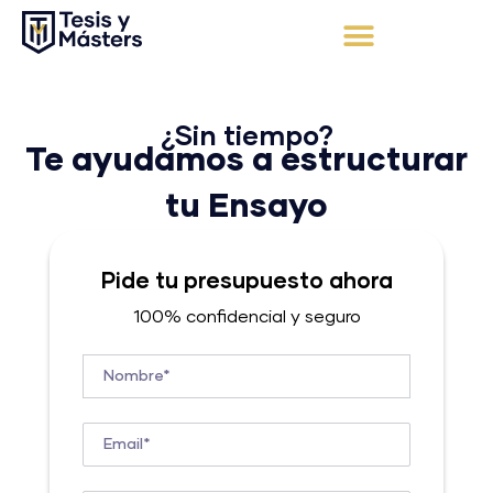
Ir
al
contenido
Apoyo Integral
Solicita tu presupuesto
¿Sin tiempo?
Te ayudamos a estructurar
tu Ensayo
Pide tu presupuesto ahora
100% confidencial y seguro
Nombre*
Email*