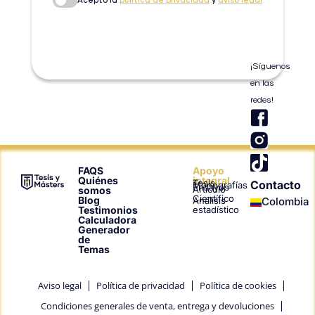
Acepto la
política de privacidad
y
aviso legal
Enviar
¡Síguenos
en las
redes!
T
i
k
t
FAQS
Apoyo
Quiénes
integral
Tesis
Contacto
o
Monografías
Ensayos
Artículo
somos
Científico
Blog
Análisis
Colombia
k
Testimonios
estadístico
Calculadora
Generador
de
Temas
Aviso legal
Política de privacidad
Política de cookies
Condiciones generales de venta, entrega y devoluciones