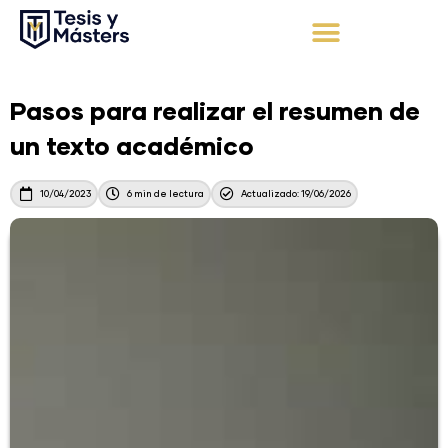
Ir
al
contenido
Apoyo Integral
Solicita tu presupuesto
Pasos para realizar el resumen de
un texto académico
10/04/2023
6 min de lectura
Actualizado: 19/06/2026