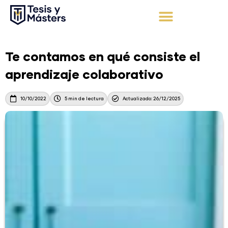
Ir
al
contenido
Apoyo Integral
Solicita tu presupuesto
Te contamos en qué consiste el
aprendizaje colaborativo
10/10/2022
5 min de lectura
Actualizado: 26/12/2025