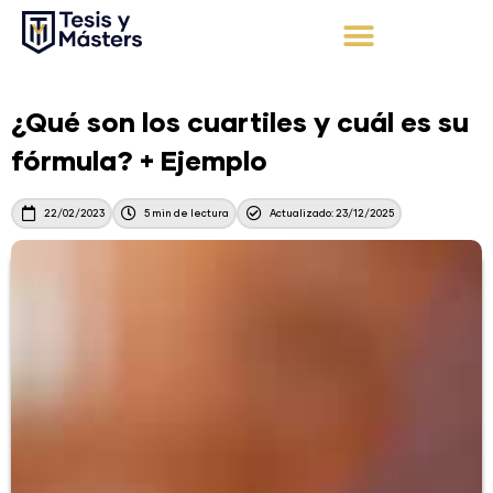
Ir
al
contenido
Apoyo Integral
Solicita tu presupuesto
¿Qué son los cuartiles y cuál es su
fórmula? + Ejemplo
22/02/2023
5 min de lectura
Actualizado: 23/12/2025