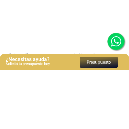
Bibliografía en normas APA 7a edición: Guía paso a
¿Necesitas ayuda?
paso
Presupuesto
Solicitá tu presupuesto hoy
Ver más