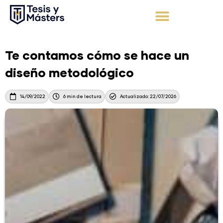
Ir
al
contenido
Apoyo Integral
Solicita tu presupuesto
Te contamos cómo se hace un
diseño metodológico
14/09/2022
6 min de lectura
Actualizado: 22/07/2026