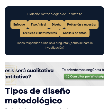
El diseño metodológico de un vistazo
Enfoque
Tipo / nivel
Diseño
Población y muestra
Técnicas e instrumentos
Análisis de datos
Todos responden a una sola pregunta: ¿cómo se hará la
investigación?
Tipos de diseño
metodológico