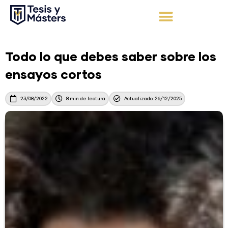
Ir
al
contenido
Apoyo Integral
Solicita tu presupuesto
Todo lo que debes saber sobre los
ensayos cortos
23/08/2022
8 min de lectura
Actualizado: 26/12/2025