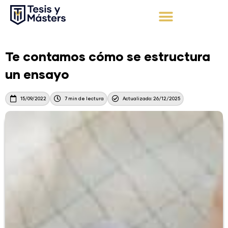
Ir
al
contenido
Apoyo Integral
Solicita tu presupuesto
Te contamos cómo se estructura
un ensayo
15/09/2022
7 min de lectura
Actualizado: 26/12/2025