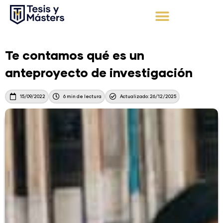
Ir
al
contenido
Apoyo Integral
Solicita tu presupuesto
Te contamos qué es un
anteproyecto de investigación
15/09/2022
6 min de lectura
Actualizado: 26/12/2025