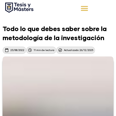
Ir
al
contenido
Apoyo Integral
Solicita tu presupuesto
Todo lo que debes saber sobre la
metodología de la investigación
23/08/2022
11 min de lectura
Actualizado: 26/12/2025