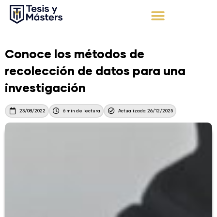
Ir
al
contenido
Apoyo Integral
Solicita tu presupuesto
Conoce los métodos de
recolección de datos para una
investigación
23/08/2022
6 min de lectura
Actualizado: 26/12/2025