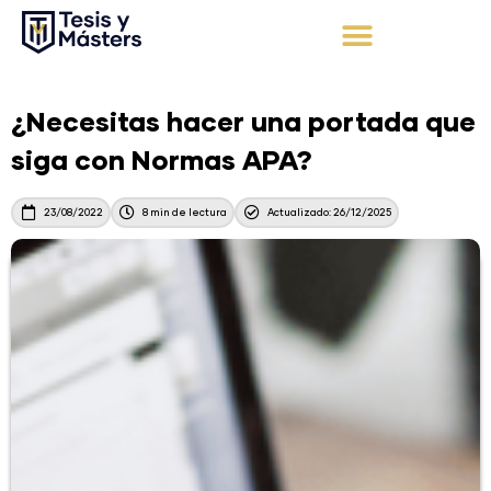
Ir
al
contenido
Apoyo Integral
Solicita tu presupuesto
¿Necesitas hacer una portada que
siga con Normas APA?
23/08/2022
8 min de lectura
Actualizado: 26/12/2025