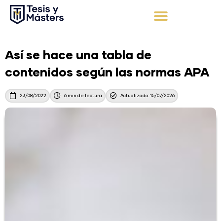
Ir
al
contenido
Apoyo Integral
Solicita tu presupuesto
Así se hace una tabla de
contenidos según las normas APA
23/08/2022
6 min de lectura
Actualizado: 15/07/2026