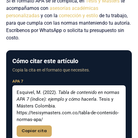
Si el formato APA se te complica, en
Tesis y Másters
te
acompañamos con
asesorías académicas
personalizadas
y con la
corrección y estilo
de tu trabajo,
para que cumpla con las normas manteniendo tu autoría.
Escríbenos por WhatsApp o solicita tu presupuesto sin
costo.
Cómo citar este artículo
Copia la cita en el formato que necesites.
APA 7
Esquivel, M. (2022).
Tabla de contenido en normas
APA 7 (índice): ejemplo y cómo hacerla
. Tesis y
Másters Colombia.
https://tesisymasters.com.co/tabla-de-contenido-
normas-apa/
Copiar cita