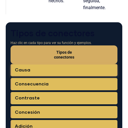
hechos.
seguida,
finalmente.
Tipos de conectores
Haz clic en cada tipo para ver su función y ejemplos.
Tipos de
conectores
Causa
Consecuencia
Contraste
Concesión
Adición