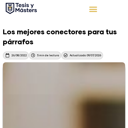
Ir
al
contenido
Apoyo Integral
Solicita tu presupuesto
Los mejores conectores para tus
párrafos
26/08/2022
5 min de lectura
Actualizado: 09/07/2026