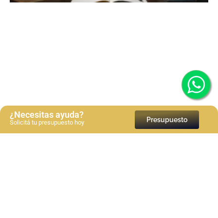
Bibliografía en normas APA 7a edición: Guía paso a
¿Necesitas ayuda?
Presupuesto
paso
Solicitá tu presupuesto hoy
Ver más