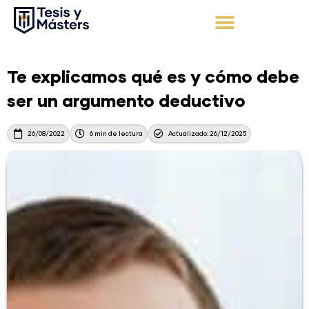
Ir
al
contenido
Apoyo Integral
Solicita tu presupuesto
Te explicamos qué es y cómo debe
ser un argumento deductivo
26/08/2022
6 min de lectura
Actualizado: 26/12/2025