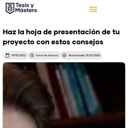
Ir
al
contenido
Apoyo Integral
Solicita tu presupuesto
Haz la hoja de presentación de tu
proyecto con estos consejos
19/10/2022
6 min de lectura
Actualizado: 16/07/2026