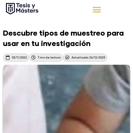
Ir
al
contenido
Apoyo Integral
Solicita tu presupuesto
Descubre tipos de muestreo para
usar en tu investigación
03/11/2022
7 min de lectura
Actualizado: 26/12/2025