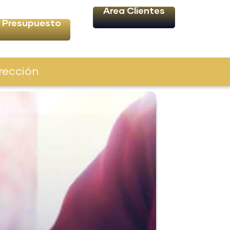
Área Clientes
Presupuesto
rección