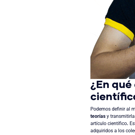
¿En qué 
científi
Podemos definir al mé
teorías
y transmitirl
artículo científico
.
Est
adquiridos a los col