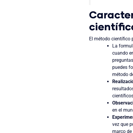
Caracter
científi
El método científico
La formu
cuando em
preguntas
puedes fo
método de
Realizaci
resultado
científic
Observac
en el mun
Experime
vez que p
marco de 