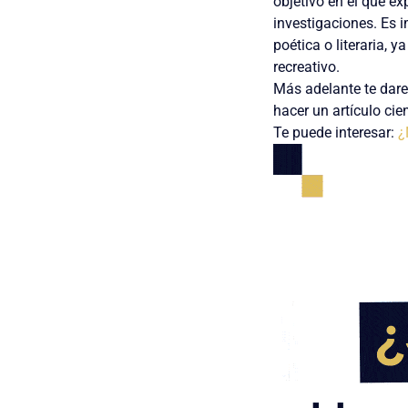
objetivo en el que e
investigaciones.
Es i
poética o literaria, 
recreativo.
Más adelante te dar
hacer un artículo cie
Te puede interesar:
¿