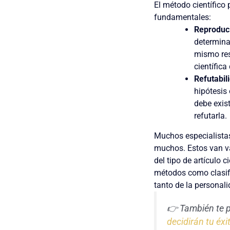
El método científico
fundamentales:
Reproduci
determina
mismo res
científica
Refutabil
hipótesis 
debe exis
refutarla.
Muchos especialistas
muchos.
Estos van va
del tipo de artículo 
métodos como clasif
tanto de la personal
👉 También te 
decidirán tu éxi