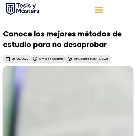
Ir
al
contenido
Apoyo Integral
Solicita tu presupuesto
Conoce los mejores métodos de
estudio para no desaprobar
24/08/2022
8 min de lectura
Actualizado: 26/12/2025