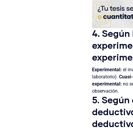
4. Según 
experime
experime
Experimental:
el in
laboratorio).
Cuasi-
experimental:
no se
observación.
5. Según 
deductiva
deductiv