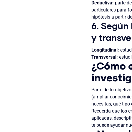
Deductiva:
parte de 
particulares para f
hipótesis a partir 
6. Según 
y transve
Longitudinal:
estud
Transversal:
estudi
¿Cómo el
investig
Parte de tu objetiv
(ampliar conocimien
necesitas, qué tipo
Recuerda que los cr
aplicadas, descript
te puede ayudar nue