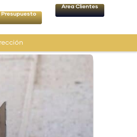
Área Clientes
Presupuesto
rección