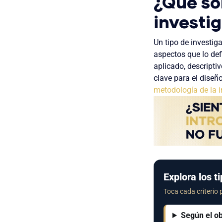
¿Qué son
investi
Un tipo de investig
aspectos que lo def
aplicado, descriptiv
clave para el diseñ
metodología de la i
Explora los t
Toca cada criterio 
Según el ob