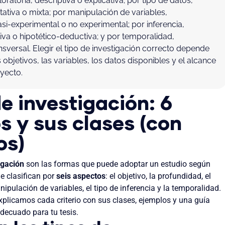
ratoria, descriptiva o explicativa; por tipo de datos,
itativa o mixta; por manipulación de variables,
si-experimental o no experimental; por inferencia,
iva o hipotético-deductiva; y por temporalidad,
ansversal. Elegir el tipo de investigación correcto depende
 objetivos, las variables, los datos disponibles y el alcance
yecto.
e investigación: 6
os y sus clases (con
os)
igación
son las formas que puede adoptar un estudio según
 Se clasifican por
seis aspectos
: el objetivo, la profundidad, el
nipulación de variables, el tipo de inferencia y la temporalidad.
xplicamos cada criterio con sus clases, ejemplos y una guía
adecuado para tu tesis.