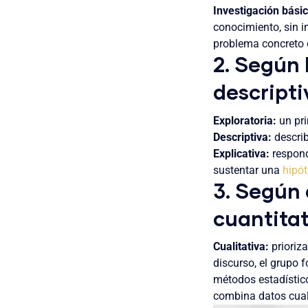
Investigación bási
conocimiento, sin in
problema concreto o
2. Según 
descripti
Exploratoria:
un pri
Descriptiva:
describ
Explicativa:
respond
sustentar una
hipót
3. Según 
cuantitat
Cualitativa:
prioriza
discurso, el grupo 
métodos estadístic
combina datos cuali