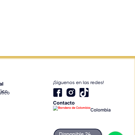
¡Síguenos en las redes!
al
T
fico
stico
i
Contacto
k
Colombia
t
o
k
Disponible 24