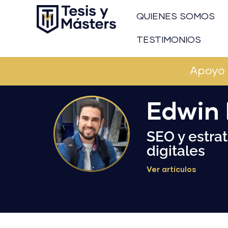
Ir
QUIENES SOMOS
al
contenido
TESTIMONIOS
Apoyo 
Edwin
SEO y estra
digitales
Ver artículos