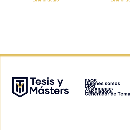
Leer artículo
Leer artí
FAQS
Quiénes somos
Blog
Testimonios
Calculadora
Generador de Tem