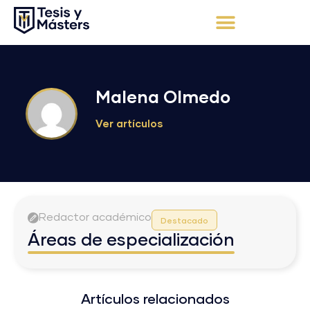
Ir
al
contenido
Malena Olmedo
Ver artículos
Redactor académico
Destacado
Áreas de especialización
Artículos relacionados