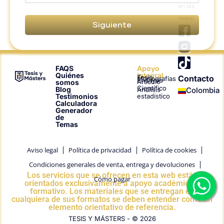
en las
redes!
Siguiente
T
i
k
t
FAQS
Apoyo
Quiénes
integral
Tesis
Contacto
o
Monografías
Ensayos
Artículo
somos
Científico
Blog
Análisis
Colombia
k
Testimonios
estadístico
Calculadora
Generador
de
Temas
Aviso legal
Política de privacidad
Política de cookies
Condiciones generales de venta, entrega y devoluciones
Los servicios que se ofrecen en esta web están
Cómo pagar
orientados exclusivamente a apoyo académico y
formativo. Los materiales que se entregan en
cualquiera de sus formatos se deben entender como un
elemento orientativo de referencia.
TESIS Y MÁSTERS - © 2026