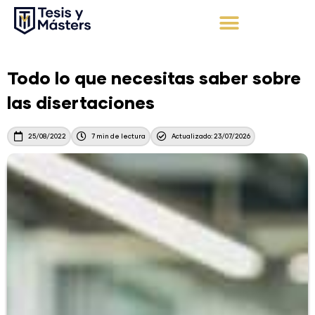
Ir
al
contenido
Apoyo Integral
Solicita tu presupuesto
Todo lo que necesitas saber sobre
las disertaciones
25/08/2022
7 min de lectura
Actualizado: 23/07/2026