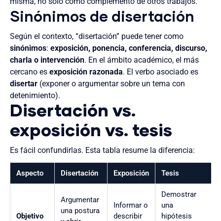
misma, no solo como complemento de otros trabajos.
Sinónimos de disertación
Según el contexto, “disertación” puede tener como
sinónimos
:
exposición, ponencia, conferencia, discurso,
charla o intervención
. En el ámbito académico, el más
cercano es
exposición razonada
. El verbo asociado es
disertar
(exponer o argumentar sobre un tema con
detenimiento).
Disertación vs.
exposición vs. tesis
Es fácil confundirlas. Esta tabla resume la diferencia:
Aspecto
Disertación
Exposición
Tesis
Demostrar
Argumentar
Informar o
una
una postura
Objetivo
describir
hipótesis