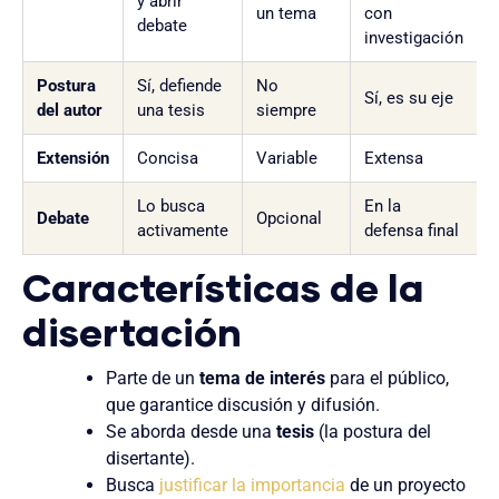
y abrir
un tema
con
debate
investigación
Postura
Sí, defiende
No
Sí, es su eje
del autor
una tesis
siempre
Extensión
Concisa
Variable
Extensa
Lo busca
En la
Debate
Opcional
activamente
defensa final
Características de la
disertación
Parte de un
tema de interés
para el público,
que garantice discusión y difusión.
Se aborda desde una
tesis
(la postura del
disertante).
Busca
justificar la importancia
de un proyecto