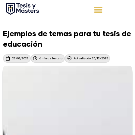
Ir
al
contenido
Apoyo Integral
Solicita tu presupuesto
Ejemplos de temas para tu tesis de
educación
22/08/2022
6 min de lectura
Actualizado: 26/12/2025