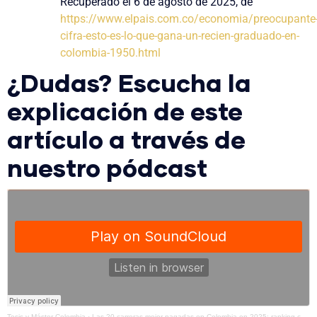
Recuperado el 6 de agosto de 2025, de
https://www.elpais.com.co/economia/preocupante
cifra-esto-es-lo-que-gana-un-recien-graduado-en-
colombia-1950.html
¿Dudas? Escucha la
explicación de este
artículo a través de
nuestro pódcast
Tesis y Máster Colombia
·
Las 20 carreras mejor pagadas en Colombia en 2025: ranking con salarios y universidades