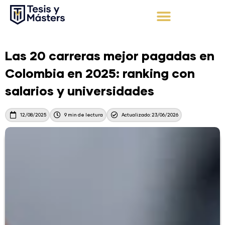
Ir
al
contenido
Apoyo Integral
Solicita tu presupuesto
Las 20 carreras mejor pagadas en
Colombia en 2025: ranking con
salarios y universidades
12/08/2025
9 min de lectura
Actualizado: 23/06/2026