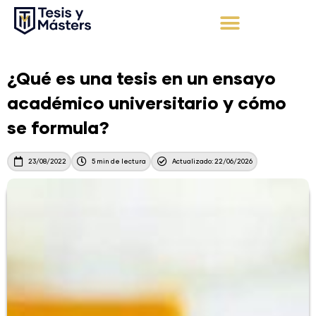
Ir
al
contenido
Apoyo Integral
Solicita tu presupuesto
¿Qué es una tesis en un ensayo
académico universitario y cómo
se formula?
23/08/2022
5 min de lectura
Actualizado: 22/06/2026