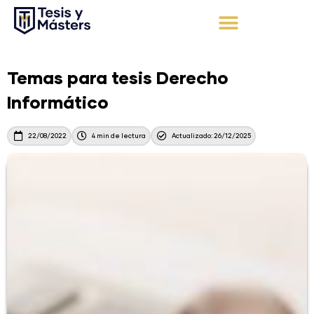
Ir
al
contenido
Apoyo Integral
Solicita tu presupuesto
Temas para tesis Derecho
Informático
22/08/2022
4 min de lectura
Actualizado: 26/12/2025