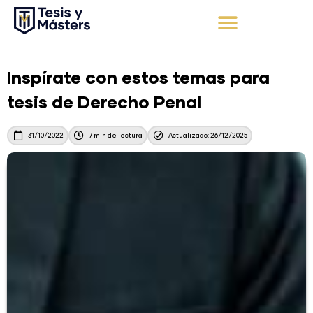
Ir
al
contenido
Apoyo Integral
Solicita tu presupuesto
Inspírate con estos temas para
tesis de Derecho Penal
31/10/2022
7 min de lectura
Actualizado: 26/12/2025