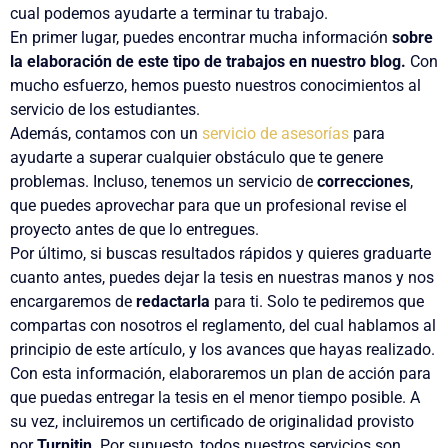
cual
podemos ayudarte a terminar tu trabajo
.
En primer lugar, puedes encontrar mucha información
sobre
la elaboración de este tipo de trabajos en
nuestro blog
.
Con
mucho esfuerzo,
hemos puesto nuestros conocimientos al
servicio de los estudiantes
.
Además, contamos con un
servicio de asesorías
para
ayudarte a superar cualquier obstáculo que te genere
problemas. Incluso, tenemos un
servicio de
correcciones
,
que puedes aprovechar para que
un profesional revise el
proyecto antes de que lo entregues
.
Por último, si buscas
resultados rápidos
y quieres
graduarte
cuanto antes
, puedes
dejar la tesis en nuestras manos
y nos
encargaremos de
redactarla
para ti
. Solo te pediremos que
compartas con nosotros el
reglamento
, del cual hablamos al
principio de este artículo, y los
avances
que hayas realizado.
Con esta información, elaboraremos un plan de acción para
que puedas
entregar la tesis
en el menor tiempo posible. A
su vez, incluiremos un
certificado de originalidad
provisto
por
Turnitin
. Por supuesto, todos nuestros servicios son