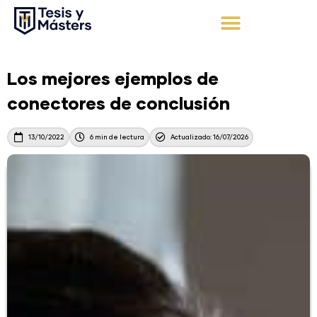
Ir
al
contenido
Apoyo Integral
Solicita tu presupuesto
Los mejores ejemplos de
conectores de conclusión
13/10/2022
6 min de lectura
Actualizado: 16/07/2026