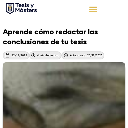
Ir
al
contenido
Apoyo Integral
Solicita tu presupuesto
Aprende cómo redactar las
conclusiones de tu tesis
22/12/2022
6 min de lectura
Actualizado: 26/12/2025