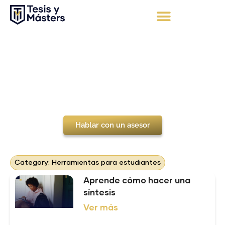
Ir
al
contenido
Apoyo Integral
Solicita tu presupuesto
Blog Universitario
Hablar con un asesor
Category: Herramientas para estudiantes
Page
Page
Page
Aprende cómo hacer una
síntesis
Ver más