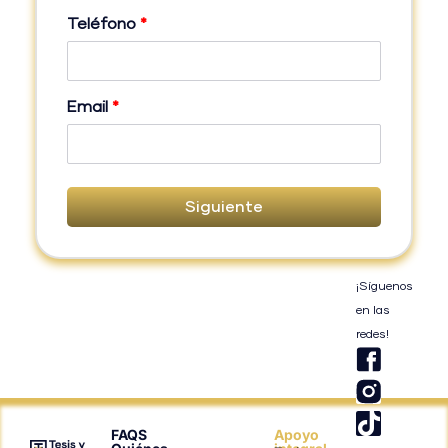
Teléfono
*
Email
*
Siguiente
¡Síguenos
en las
redes!
T
i
k
t
FAQS
Apoyo