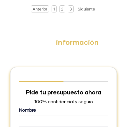
Anterior
1
2
3
Siguiente
Solicita
información
Solicita información completando el formulario con
tus datos y te enviaremos un
presupuesto
personalizado
lo antes posible.
Pide tu presupuesto ahora
100% confidencial y seguro
Nombre