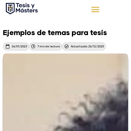
Ir
al
contenido
Apoyo Integral
Solicita tu presupuesto
Ejemplos de temas para tesis
24/01/2023
7 min de lectura
Actualizado: 26/12/2025