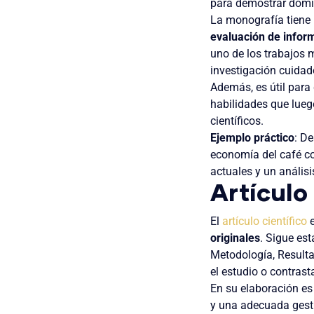
para demostrar domi
La monografía tiene 
evaluación de infor
uno de los trabajos 
investigación cuidad
Además, es útil para
habilidades que luego
científicos.
Ejemplo práctico
: D
economía del café co
actuales y un análisi
Artículo 
El
artículo científico
e
originales
. Sigue es
Metodología, Resultad
el estudio o contrast
En su elaboración e
y una adecuada gesti