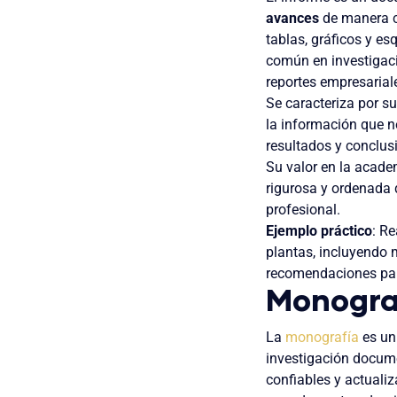
avances
de manera c
tablas, gráficos y es
común en investigaci
reportes empresarial
Se caracteriza por s
la información que n
resultados y conclus
Su valor en la acade
rigurosa y ordenada d
profesional.
Ejemplo práctico
: Re
plantas, incluyendo m
recomendaciones par
Monogra
La
monografía
es u
investigación documen
confiables y actuali