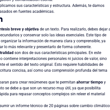
xplicamos sus características y estructura. Además, te damos
basados en fuentes académicas.
n
ntesis breve y objetiva
de un texto. Para realizarlo, debes dejar 
secundarios y conservar solo las ideas esenciales. Este tipo de
a organizar la información de manera clara y comprensible, ya
car lo más relevante y presentarlo de forma coherente.
tralidad
son dos de sus características principales. En este
o contiene interpretaciones personales ni juicios de valor, sino
te el sentido del texto original. Esto requiere habilidades de
 escritura concisa, así como una comprensión profunda del tema
eparan para crear resúmenes que te permitan
ahorrar tiempo
y
Esto se debe a que son un recurso muy útil, ya que posibilita
ápida para repasar conceptos complejos sin releer el material
esumir un informe técnico de 20 páginas sobre cambio climático