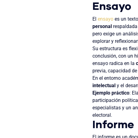
Ensayo
El
ensayo
es un texto
personal
respaldada p
pero exige un análisi
explorar y reflexiona
Su estructura es flexi
conclusión, con un hi
ensayo radica en la
previa, capacidad de 
En el entorno acadé
intelectual
y el desar
Ejemplo práctico
: El
participación polític
especialistas y un a
electoral.
Informe
El informe es un do