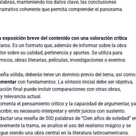
alabras, manteniendo los datos clave, las conclusiones
o narrativo coherente que permita comprender el panorama
 exposición breve del contenido con una valoración crítica
claros. Es un formato que, además de informar sobre la obra
tor sobre su calidad, pertinencia y aportes. Se utiliza para
icos, obras literarias, películas, investigaciones o eventos
seña sólida, deberás tener un dominio previo del tema, así como
umentar
con fundamentos. La síntesis inicial debe ser objetiva,
ración final puede incluir comparaciones con otras obras,
 y relevancia actual.
 fomenta el pensamiento crítico y la capacidad de argumentar, ya
ribir; es necesario interpretar y emitir juicios con sustento.
edactar una reseña de 500 palabras de “Cien años de soledad” e
revemente la trama, se analice el uso del realismo mágico y se
gue siendo una obra central en la literatura latinoamericana.