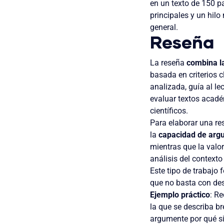
en un texto de 150 p
principales y un hil
general.
Reseña
La reseña
combina la
basada en criterios 
analizada, guía al lec
evaluar textos académ
científicos.
Para elaborar una re
la
capacidad de arg
mientras que la valo
análisis del contexto
Este tipo de trabajo
que no basta con desc
Ejemplo práctico
: R
la que se describa b
argumente por qué si