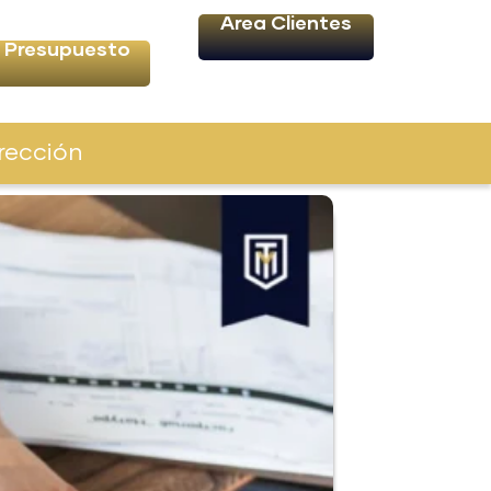
Área Clientes
Presupuesto
rección